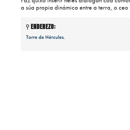
Paz quixo inserir neles dialogan coa cont
a súa propia dinámica entre a terra, o ceo
ENDEREZO:
Torre de Hércules.