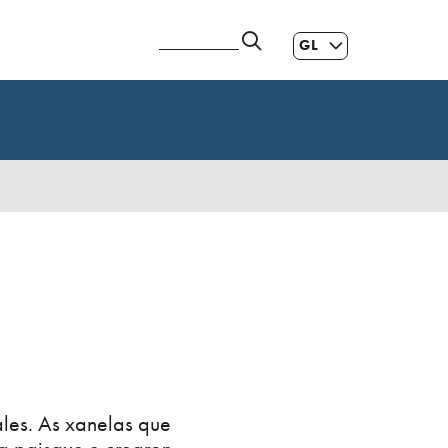
GL
ES
|
EN
ales. As xanelas que