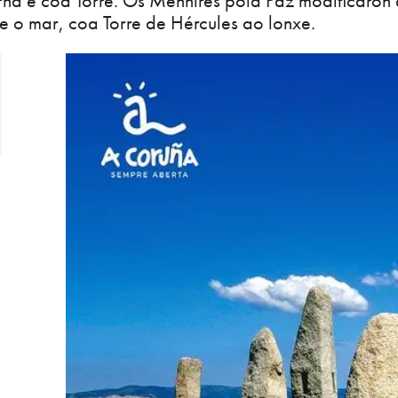
orna e coa Torre. Os Menhires pola Paz modificaron
 e o mar, coa Torre de Hércules ao lonxe.