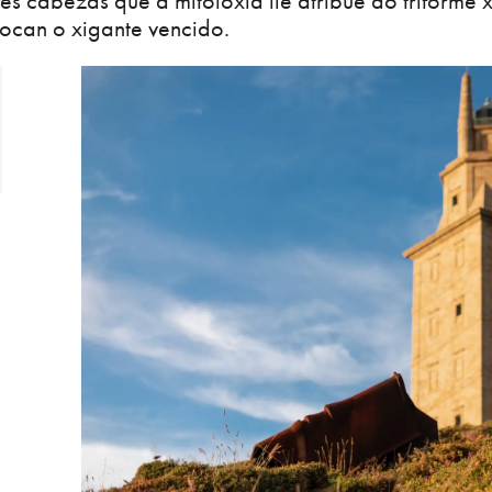
res cabezas que a mitoloxía lle atribúe ao triforme 
ocan o xigante vencido.