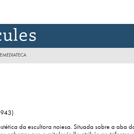
cules
E
MEDIATECA
1943)
stética da escultora noiesa. Situada sobre a aba d