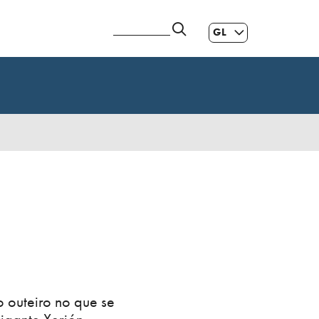
GL
ES
|
EN
o outeiro no que se