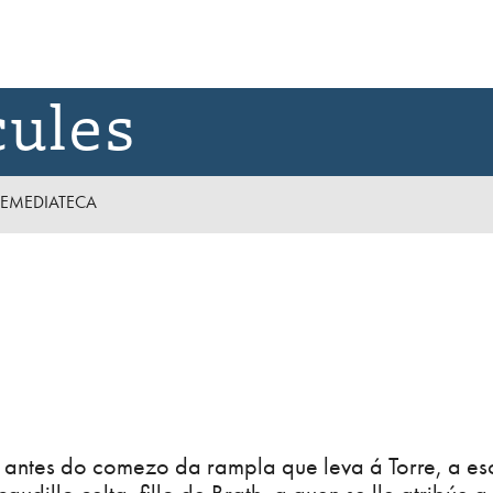
cules
E
MEDIATECA
 antes do comezo da rampla que leva á Torre, a es