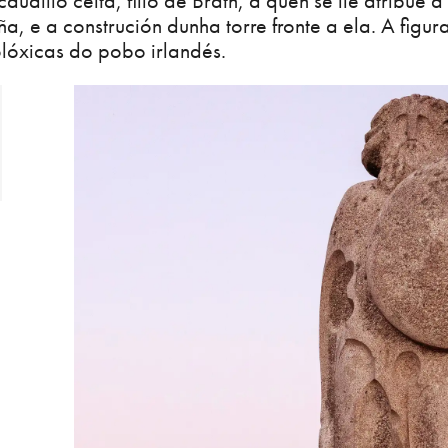
udillo celta, fillo de Brath, a quen se lle atribúe 
, e a construción dunha torre fronte a ela. A figu
lóxicas do pobo irlandés.