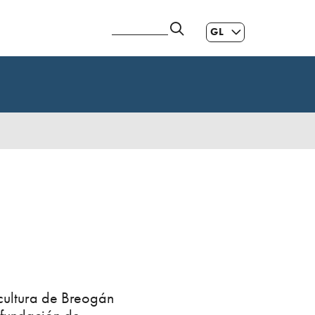
GL
ES
|
EN
cultura de Breogán