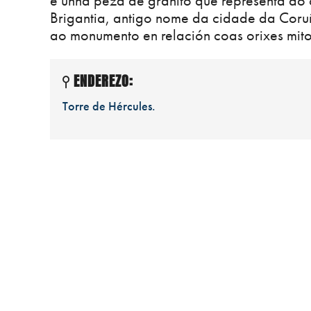
é unha peza de granito que representa ao ca
Brigantia, antigo nome da cidade da Coruña
ao monumento en relación coas orixes mito
ENDEREZO:
Torre de Hércules.