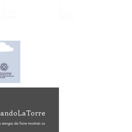
jandoLaTorre
 amigas da Torre mostran os