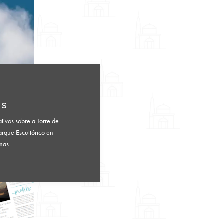
os
ativos sobre a Torre de
arque Escultórico en
omas