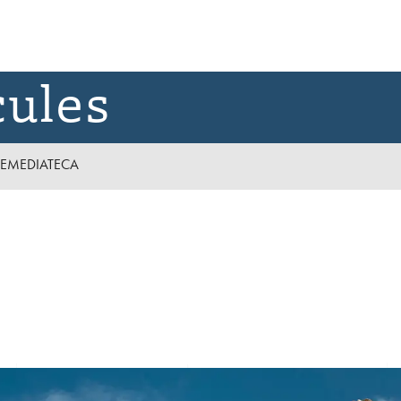
cules
E
MEDIATECA