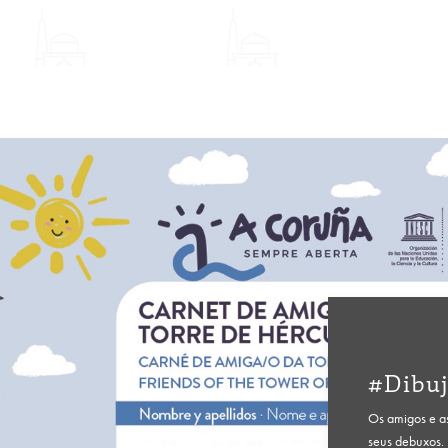
#Dibu
Os amigos e as
seus debuxos.