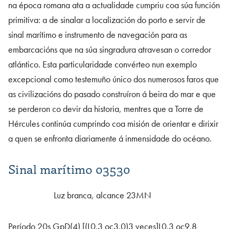
na época romana ata a actualidade cumpriu coa súa función
primitiva: a de sinalar a localización do porto e servir de
sinal marítimo e instrumento de navegación para as
embarcacións que na súa singradura atravesan o corredor
atlántico. Esta particularidade convérteo nun exemplo
excepcional como testemuño único dos numerosos faros que
as civilizacións do pasado construíron á beira do mar e que
se perderon co devir da historia, mentres que a Torre de
Hércules continúa cumprindo coa misión de orientar e dirixir
a quen se enfronta diariamente á inmensidade do océano.
Sinal marítimo 03530
Luz branca, alcance 23MN
Período 20s GpD(4) [(L0.3 oc3.0)3 veces]L0.3 oc9.8