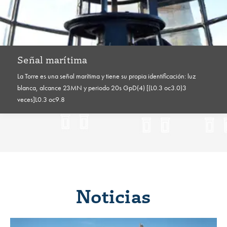
Señal marítima
La Torre es una señal marítima y tiene su propia identificación: luz
blanca, alcance 23MN y periodo 20s GpD(4) [(L0.3 oc3.0)3
veces]L0.3 oc9.8
Noticias