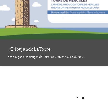
#DibujandoLaTorre
Os amigos e as amigas da Torre mostran os seus debuxos.