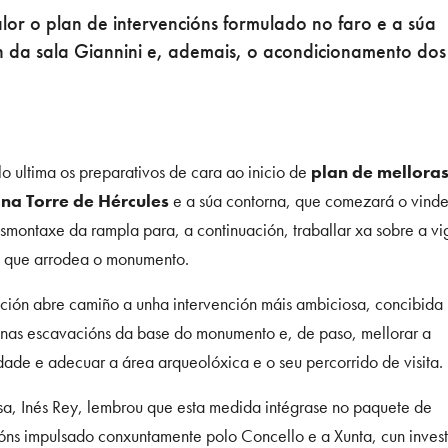
lor o plan de intervencións formulado no faro e a súa
n da sala Giannini e, ademais, o acondicionamento dos
o ultima os preparativos de cara ao inicio de
plan de mellora
 na Torre de Hércules
e a súa contorna, que comezará o vindei
smontaxe da rampla para, a continuación, traballar xa sobre a vi
l que arrodea o monumento.
ación abre camiño a unha intervención máis ambiciosa, concibida
 nas escavacións da base do monumento e, de paso, mellorar a
dade e adecuar a área arqueolóxica e o seu percorrido de visita.
sa, Inés Rey, lembrou que esta medida intégrase no paquete de
ións impulsado conxuntamente polo Concello e a Xunta, cun inves