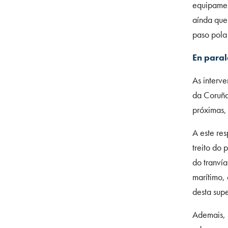
equipament
aínda que 
paso pola
En paral
As interve
da Coruña
próximas,
A este res
treito do 
do tranvía
marítimo, 
desta supe
Ademais, n