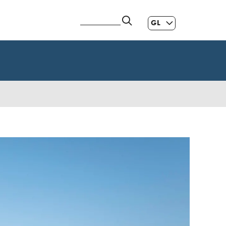
GL
ES
|
EN