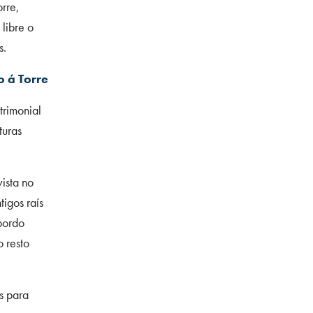
rre,
 libre o
s.
o á Torre
trimonial
turas
ista no
tigos raís
 bordo
o resto
s para