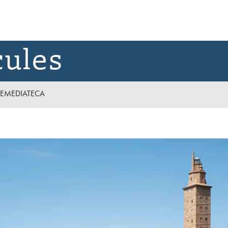
cules
E
MEDIATECA