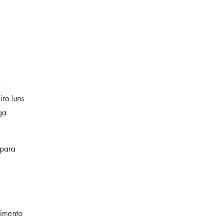
s
ro luns
ga
 para
timento