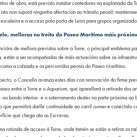
os de obra, está previsto instalar contedores na explanada da To
isto non suporá ningunha afectación ao tránsito peonil: manterase
 escaleira e o acceso pola porta de Leiro para grupos organizado
elo, melloras no treito do Paseo Marítimo máis próxim
ncións de mellora previstas sobre a Torre, o principal emblema pa
, están a ser acompañadas de máis actuacións sobre as infraestru
 como a calzada e os percorridos peonís do Paseo Marítimo.
pecto, o Concello avanza estes días coa renovación do firme prev
paseo entre a Torre e o Aquarium, que aparellará a retirada dos an
 -no bordo interior- e o soterramento destes na parte próxima ao
o que permitirá darlle continuidade ao carril
runner
e conectalo c
rficie que chega ata as Escravas.
a rotonda de acceso á Torre, onde tamén se están a retirar os raí