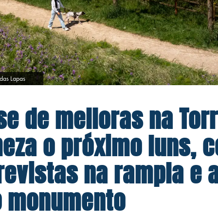
 das Lapas
se de melloras na Tor
eza o próximo luns, 
revistas na rampla e a
do monumento