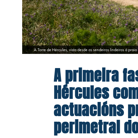
A Torre de Hércules, vista desde os sendeiros lindeiros á praia
A primeira fa
Hércules com
actuacións p
perimetral 