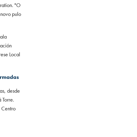
ration. "O
 novo pulo
sala
nación
rese Local
firmadas
ras, desde
 Torre.
 Centro