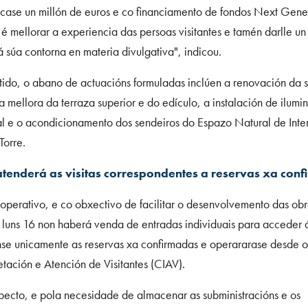
 case un millón de euros e co financiamento de fondos Next Gene
é mellorar a experiencia das persoas visitantes e tamén darlle un
á súa contorna en materia divulgativa", indicou.
tido, o abano de actuacións formuladas inclúen a renovación da 
a mellora da terraza superior e do edículo, a instalación de ilumi
l e o acondicionamento dos sendeiros do Espazo Natural de Inte
Torre.
atenderá as visitas correspondentes a reservas xa con
operativo, e co obxectivo de facilitar o desenvolvemento das ob
 luns 16 non haberá venda de entradas individuais para acceder á
se unicamente as reservas xa confirmadas e operararase desde o
etación e Atención de Visitantes (CIAV).
specto, e pola necesidade de almacenar as subministracións e os