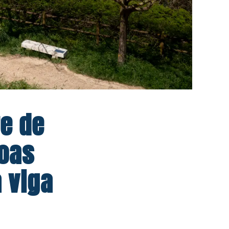
re de
coas
 viga