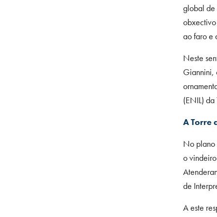
global de
obxectivo 
ao faro e 
Neste sen
Giannini, 
ornamenta
(ENIL) da 
A Torre 
No plano 
o vindeiro
Atenderan
de Interpr
A este re