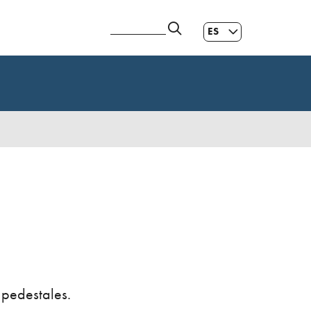
ES
GL
|
EN
 pedestales.