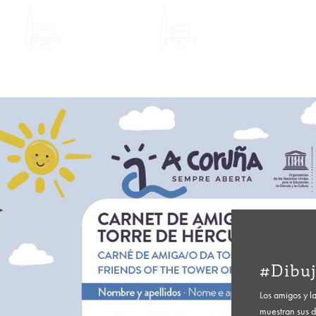
#Dibu
Los amigos y l
muestran sus d