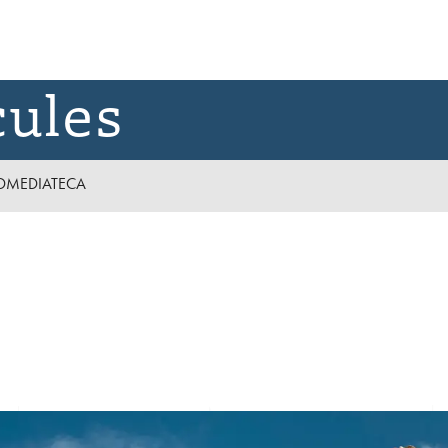
cules
D
MEDIATECA