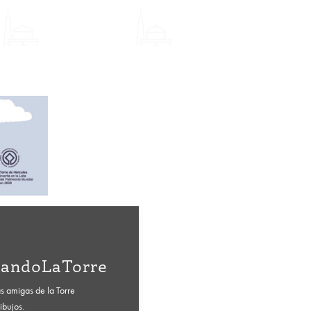
jandoLaTorre
as amigas de la Torre
ibujos.