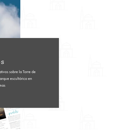
os
ativos sobre la Torre de
Parque escultórico en
omas