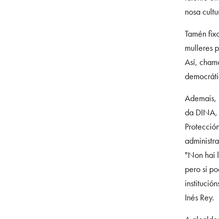
nosa cultu
Tamén fixo
mulleres 
Así, chamo
democráti
Ademais, 
da DINA, 
Protección
administr
"Non hai 
pero si p
institució
Inés Rey.