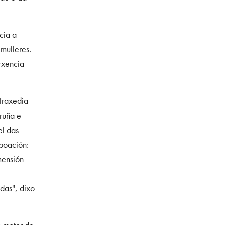
cia a
mulleres.
rxencia
traxedia
ruña e
el das
oboación:
mensión
das", dixo