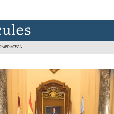
cules
D
MEDIATECA