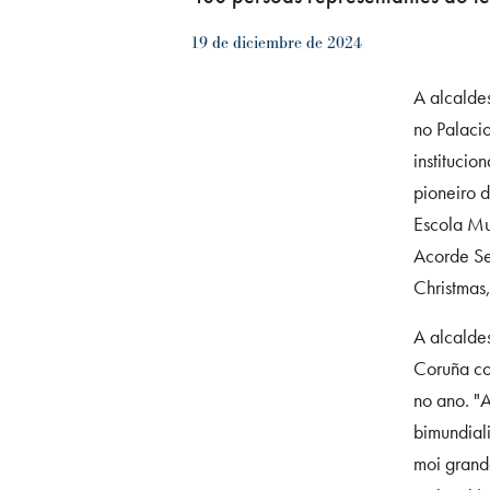
19 de diciembre de 2024
A alcalde
no Palaci
institucio
pioneiro 
Escola Mu
Acorde Se
Christmas
A alcalde
Coruña co
no ano. "
bimundiali
moi grand