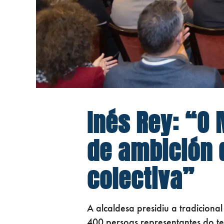
Inés Rey: “O
de ambición 
colectiva”
A alcaldesa presidiu a tradiciona
400 persoas representantes do tec