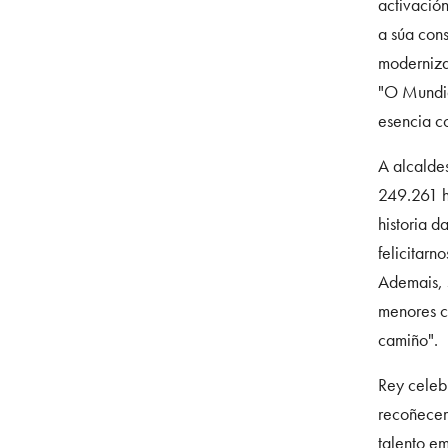
activació
a súa con
moderniza
"O Mundia
esencia co
A alcalde
249.261 h
historia 
felicitarn
Ademais, 
menores ci
camiño".
Rey celebr
recoñecem
talento em