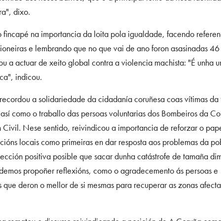
ra", dixo.
 fincapé na importancia da loita pola igualdade, facendo referen
pioneiras e lembrando que no que vai de ano foron asasinadas 46 
u a actuar de xeito global contra a violencia machista: "É unha u
ca", indicou.
recordou a solidariedade da cidadanía coruñesa coas vítimas da 
así como o traballo das persoas voluntarias dos Bombeiros da Co
 Civil. Nese sentido, reivindicou a importancia de reforzar o pap
acións locais como primeiras en dar resposta aos problemas da p
lección positiva posible que sacar dunha catástrofe de tamaña di
odemos propoñer reflexións, como o agradecemento ás persoas e
ns que deron o mellor de si mesmas para recuperar as zonas afecta