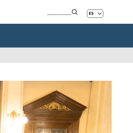
ES
GL
|
EN