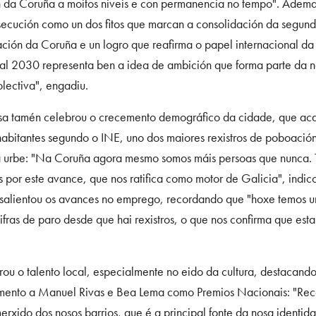
n da Coruña a moitos niveis e con permanencia no tempo". Ademai
secución como un dos fitos que marcan a consolidación da segun
ción da Coruña e un logro que reafirma o papel internacional da
l 2030 representa ben a idea de ambición que forma parte da 
lectiva", engadiu.
sa tamén celebrou o crecemento demográfico da cidade, que ac
abitantes segundo o INE, uno dos maiores rexistros de poboació
da urbe: "Na Coruña agora mesmo somos máis persoas que nunca.
os por este avance, que nos ratifica como motor de Galicia", indic
salientou os avances no emprego, recordando que "hoxe temos u
fras de paro desde que hai rexistros, o que nos confirma que est
ou o talento local, especialmente no eido da cultura, destacando
ento a Manuel Rivas e Bea Lema como Premios Nacionais: "Re
erxido dos nosos barrios, que é a principal fonte da nosa identid