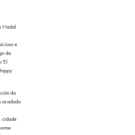
de Nadal
bicioso e
go da
 'El
 Happy
ación da
os acadado
, cidade
norme