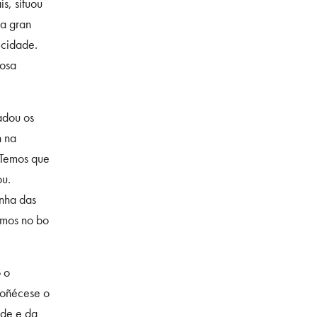
s, situou
da gran
 cidade.
nosa
adou os
n na
 Temos que
ou.
nha das
amos no bo
 o
coñécese o
ade e da