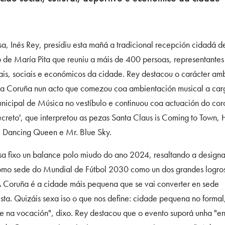
sa, Inés Rey, presidiu esta mañá a tradicional recepción cidadá 
o de María Pita que reuniu a máis de 400 persoas, representantes
nais, sociais e económicos da cidade. Rey destacou o carácter am
da Coruña nun acto que comezou coa ambientación musical a car
nicipal de Música no vestíbulo e continuou coa actuación do coro
creto', que interpretou as pezas Santa Claus is Coming to Town,
, Dancing Queen e Mr. Blue Sky.
sa fixo un balance polo miudo do ano 2024, resaltando a design
mo sede do Mundial de Fútbol 2030 como un dos grandes logr
A Coruña é a cidade máis pequena que se vai converter en sede
sta. Quizáis sexa iso o que nos define: cidade pequena no formal
e na vocación", dixo. Rey destacou que o evento suporá unha "e