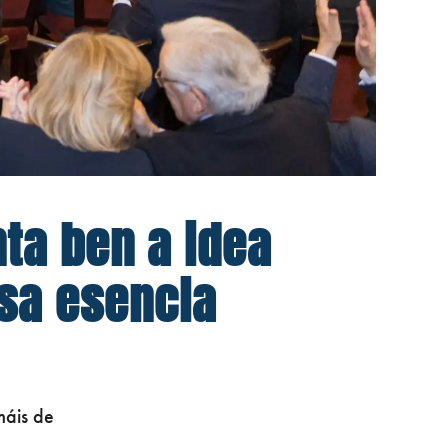
ta ben a idea
sa esencia
máis de