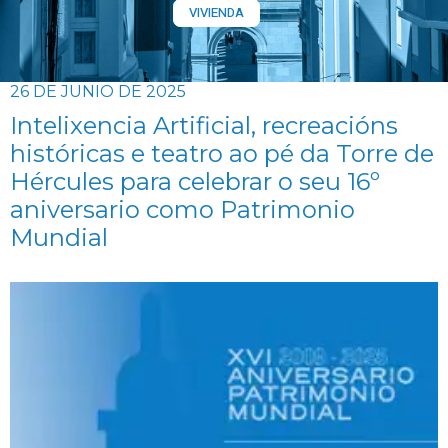
VIVIENDA
26 DE JUNIO DE 2025
Intelixencia Artificial, recreacións
históricas e teatro ao pé da Torre de
Hércules para celebrar o seu 16º
aniversario como Patrimonio
Mundial