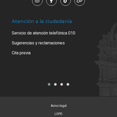
Atención a la ciudadanía
Trá
Servicio de atención telefónica 010
Empa
o cer
Sugerencias y reclamaciones
Como
Cita previa
Tarj
Aviso legal
LOPD