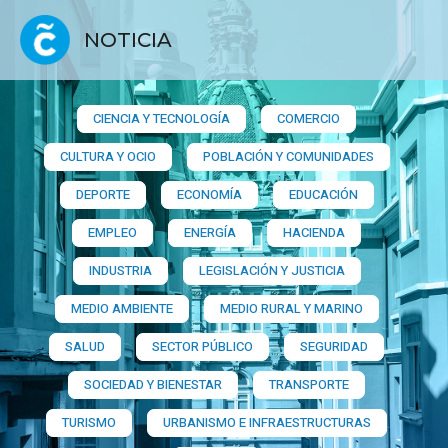
NOTICIA
CIENCIA Y TECNOLOGÍA
COMERCIO
CULTURA Y OCIO
POBLACIÓN Y COMUNIDADES
DEPORTE
ECONOMÍA
EDUCACIÓN
EMPLEO
ENERGÍA
HACIENDA
INDUSTRIA
LEGISLACIÓN Y JUSTICIA
MEDIO AMBIENTE
MEDIO RURAL Y MARINO
SALUD
SECTOR PÚBLICO
SEGURIDAD
SOCIEDAD Y BIENESTAR
TRANSPORTE
TURISMO
URBANISMO E INFRAESTRUCTURAS