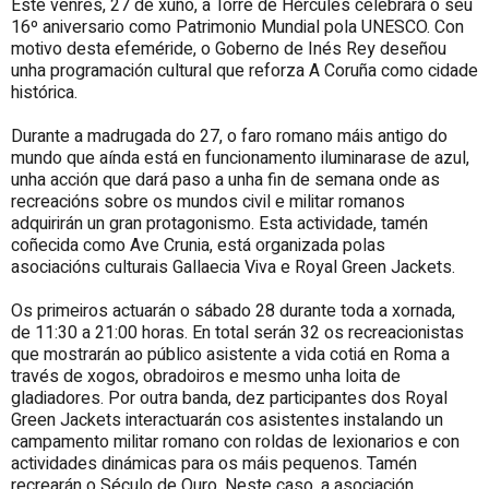
Este venres, 27 de xuño, a Torre de Hércules celebrará o seu
16º aniversario como Patrimonio Mundial pola UNESCO. Con
motivo desta efeméride, o Goberno de Inés Rey deseñou
unha programación cultural que reforza A Coruña como cidade
histórica.
Durante a madrugada do 27, o faro romano máis antigo do
mundo que aínda está en funcionamento iluminarase de azul,
unha acción que dará paso a unha fin de semana onde as
recreacións sobre os mundos civil e militar romanos
adquirirán un gran protagonismo. Esta actividade, tamén
coñecida como Ave Crunia, está organizada polas
asociacións culturais Gallaecia Viva e Royal Green Jackets.
Os primeiros actuarán o sábado 28 durante toda a xornada,
de 11:30 a 21:00 horas. En total serán 32 os recreacionistas
que mostrarán ao público asistente a vida cotiá en Roma a
través de xogos, obradoiros e mesmo unha loita de
gladiadores. Por outra banda, dez participantes dos Royal
Green Jackets interactuarán cos asistentes instalando un
campamento militar romano con roldas de lexionarios e con
actividades dinámicas para os máis pequenos. Tamén
recrearán o Século de Ouro. Neste caso, a asociación